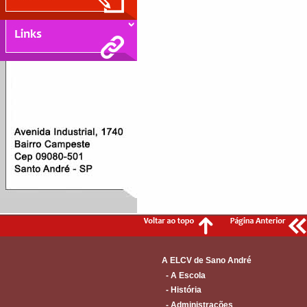
A ELCV de Sano André
- A Escola
- História
- Administrações