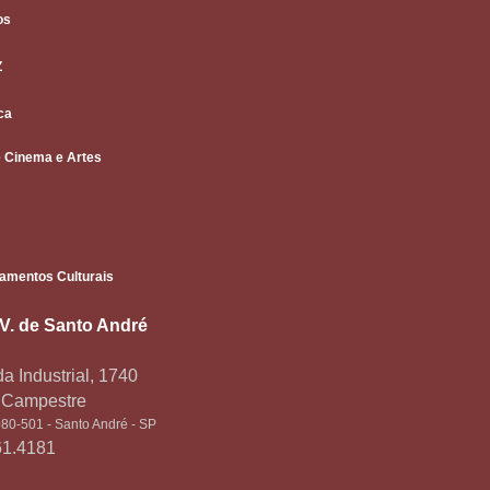
os
Z
ca
 Cinema e Artes
amentos Culturais
.V. de Santo André
a Industrial, 1740
o Campestre
80-501 - Santo André - SP
61.4181