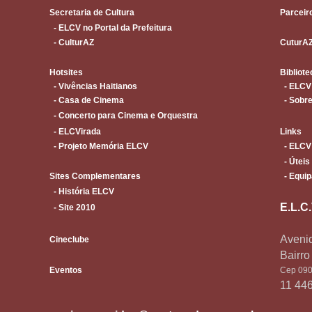
Secretaria de Cultura
Parceir
- ELCV no Portal da Prefeitura
- CulturAZ
CuturA
Hotsites
Bibliote
- Vivências Haitianos
- ELCV
- Casa de Cinema
- Sobre
- Concerto para Cinema e Orquestra
- ELCVirada
Links
- Projeto Memória ELCV
- ELCV
- Úteis
Sites Complementares
- Equip
- História ELCV
E.L.C
- Site 2010
Avenid
Cineclube
Bairr
Eventos
Cep 090
11 44