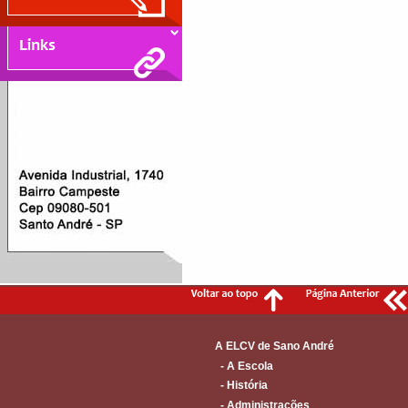
A ELCV de Sano André
- A Escola
- História
- Administrações