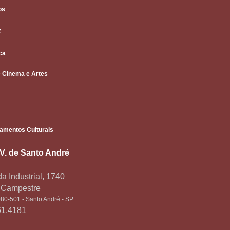
os
Z
ca
 Cinema e Artes
amentos Culturais
.V. de Santo André
a Industrial, 1740
o Campestre
80-501 - Santo André - SP
61.4181