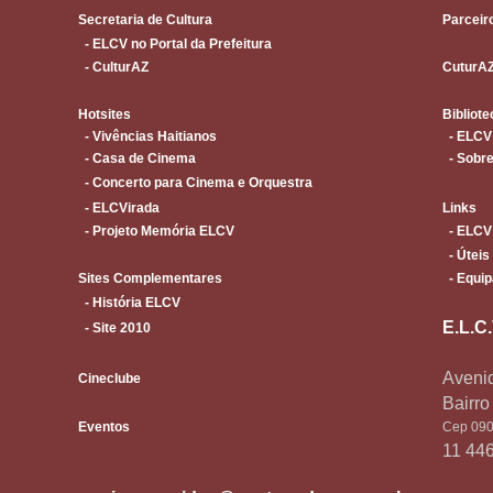
Secretaria de Cultura
Parceir
- ELCV no Portal da Prefeitura
- CulturAZ
CuturA
Hotsites
Bibliote
- Vivências Haitianos
- ELCV
- Casa de Cinema
- Sobre
- Concerto para Cinema e Orquestra
- ELCVirada
Links
- Projeto Memória ELCV
- ELCV
- Úteis
Sites Complementares
- Equip
- História ELCV
E.L.C
- Site 2010
Avenid
Cineclube
Bairr
Eventos
Cep 090
11 44