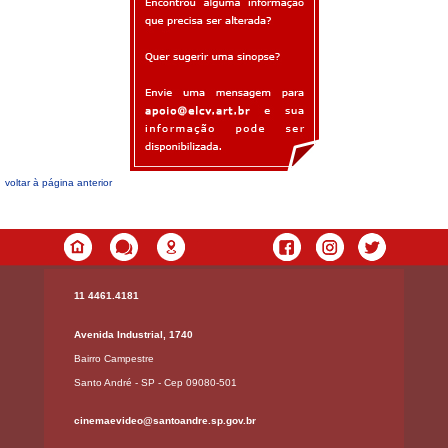
voltar à página anterior
11 4461.4181
Avenida Industrial, 1740
Bairro Campestre
Santo André - SP - Cep 09080-501
cinemaevideo@santoandre.sp.gov.br