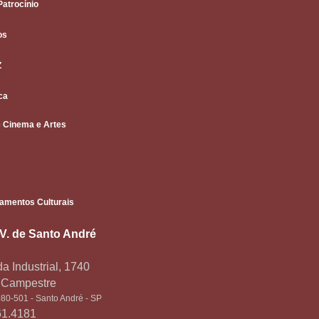
Patrocínio
os
Z
ca
 Cinema e Artes
amentos Culturais
.V. de Santo André
a Industrial, 1740
o Campestre
80-501 - Santo André - SP
61.4181