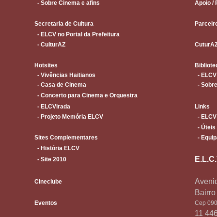
- Sobre Cinema e afins
Apoio / 
Secretaria de Cultura
Parceir
- ELCV no Portal da Prefeitura
- CulturAZ
CuturA
Hotsites
Bibliote
- Vivências Haitianos
- ELCV
- Casa de Cinema
- Sobre
- Concerto para Cinema e Orquestra
- ELCVirada
Links
- Projeto Memória ELCV
- ELCV
- Úteis
Sites Complementares
- Equip
- História ELCV
E.L.C
- Site 2010
Avenid
Cineclube
Bairr
Eventos
Cep 090
11 44