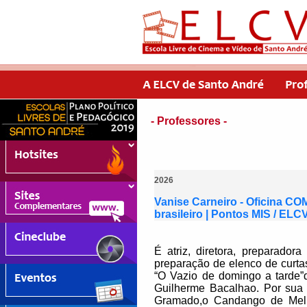
- Professores -
2026
Vanise Carneiro - Oficina CO
brasileiro | Pontos MIS / ELC
É atriz, diretora, preparado
preparação de elenco de curta
“O Vazio de domingo a tarde”d
Guilherme Bacalhao. Por sua
Gramado,o Candango de Melho