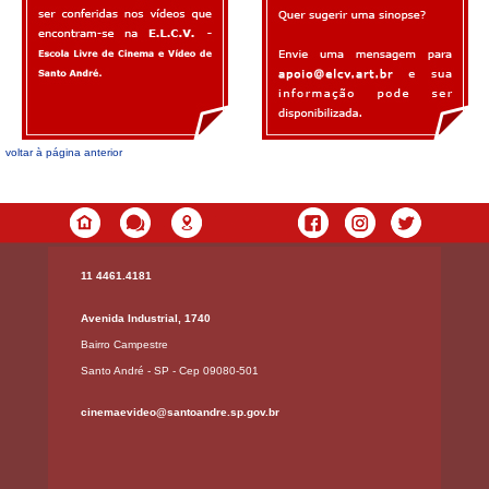
voltar à página anterior
11 4461.4181
Avenida Industrial, 1740
Bairro Campestre
Santo André - SP - Cep 09080-501
cinemaevideo@santoandre.sp.gov.br