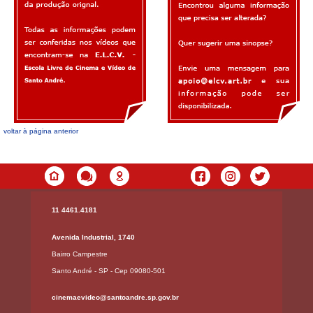
voltar à página anterior
11 4461.4181
Avenida Industrial, 1740
Bairro Campestre
Santo André - SP - Cep 09080-501
cinemaevideo@santoandre.sp.gov.br