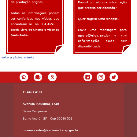
voltar à página anterior
11 4461.4181
Avenida Industrial, 1740
Bairro Campestre
Santo André - SP - Cep 09080-501
cinemaevideo@santoandre.sp.gov.br