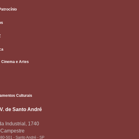
Patrocínio
os
Z
ca
 Cinema e Artes
amentos Culturais
.V. de Santo André
a Industrial, 1740
o Campestre
80-501 - Santo André - SP