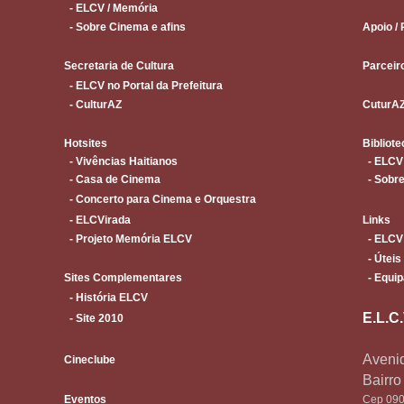
- ELCV / Memória
- Sobre Cinema e afins
Apoio / 
Secretaria de Cultura
Parceir
- ELCV no Portal da Prefeitura
- CulturAZ
CuturA
Hotsites
Bibliote
- Vivências Haitianos
- ELCV
- Casa de Cinema
- Sobre
- Concerto para Cinema e Orquestra
- ELCVirada
Links
- Projeto Memória ELCV
- ELCV
- Úteis
Sites Complementares
- Equip
- História ELCV
E.L.C
- Site 2010
Avenid
Cineclube
Bairr
Eventos
Cep 090