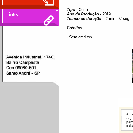
Tipo -
Curta
Ano de Produção -
2019
Tempo de duração –
2 min. 07 seg..
Créditos
- Sem créditos -