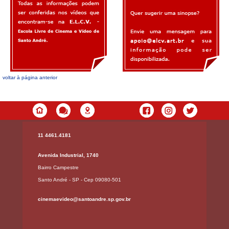
voltar à página anterior
11 4461.4181
Avenida Industrial, 1740
Bairro Campestre
Santo André - SP - Cep 09080-501
cinemaevideo@santoandre.sp.gov.br