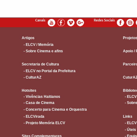
Artigos
Projeto
- ELCV / Memória
- Sobre Cinema e afins
Apoio / 
Secretaria de Cultura
Parceir
- ELCV no Portal da Prefeitura
- CulturAZ
CuturA
Hotsites
Bibliote
- Vivências Haitianos
- ELCV
- Casa de Cinema
- Sobre
- Concerto para Cinema e Orquestra
- ELCVirada
Links
- Projeto Memória ELCV
- ELCV
- Úteis
Sites Complementares
- Equip