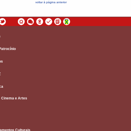
voltar à página anterior
s
Patrocínio
os
Z
ca
 Cinema e Artes
amentos Culturais