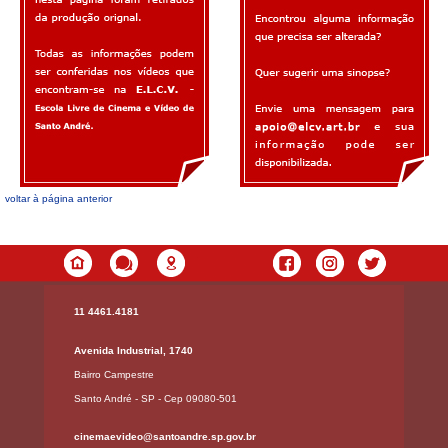
voltar à página anterior
11 4461.4181
Avenida Industrial, 1740
Bairro Campestre
Santo André - SP - Cep 09080-501
cinemaevideo@santoandre.sp.gov.br