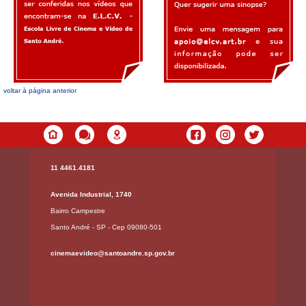
voltar à página anterior
11 4461.4181
Avenida Industrial, 1740
Bairro Campestre
Santo André - SP - Cep 09080-501
cinemaevideo@santoandre.sp.gov.br