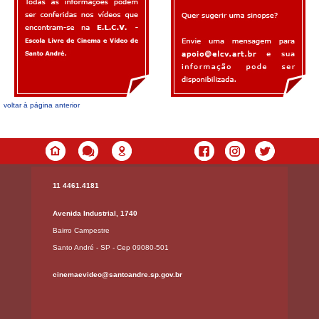
voltar à página anterior
11 4461.4181
Avenida Industrial, 1740
Bairro Campestre
Santo André - SP - Cep 09080-501
cinemaevideo@santoandre.sp.gov.br