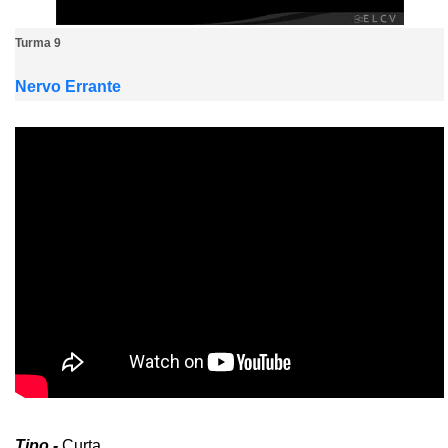
Turma 9
Nervo Errante
Tipo -
Curta