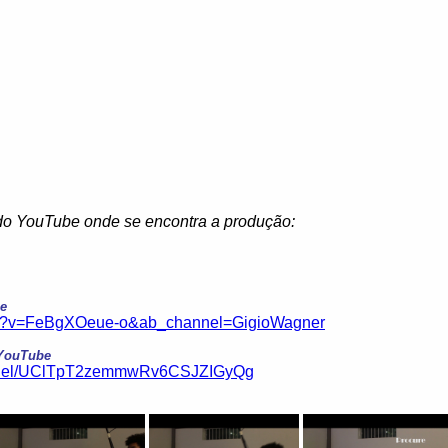
 do YouTube onde se encontra a produção:
be
tch?v=FeBgXOeue-o&ab_channel=GigioWagner
 YouTube
annel/UClTpT2zemmwRv6CSJZIGyQg