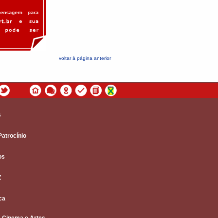
voltar à página anterior
s
Patrocínio
os
Z
ca