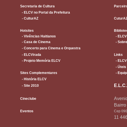
Secretaria de Cultura
Parceir
- ELCV no Portal da Prefeitura
- CulturAZ
CuturA
Hotsites
Bibliote
- Vivências Haitianos
- ELCV
- Casa de Cinema
- Sobre
- Concerto para Cinema e Orquestra
- ELCVirada
Links
- Projeto Memória ELCV
- ELCV
- Úteis
Sites Complementares
- Equip
- História ELCV
E.L.C
- Site 2010
Avenid
Cineclube
Bairr
Eventos
Cep 090
11 44