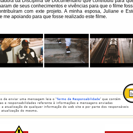
tadora da Disciplina de Documentário que contribuiu para que
lharam de seus conhecimentos e vivências para que o filme fosse
ntribuíram com exte projeto. A minha esposa, Juliane e Es
 me apoiando para que fosse realizado este filme.