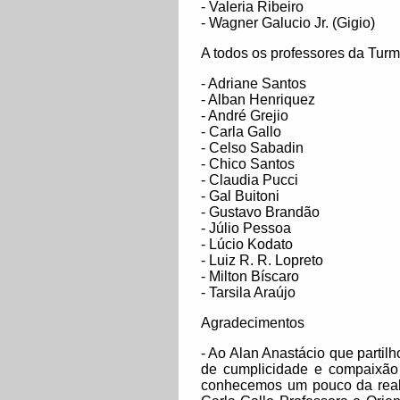
- Valeria Ribeiro
- Wagner Galucio Jr. (Gigio)
A todos os professores da Tur
- Adriane Santos
- Alban Henriquez
- André Grejio
- Carla Gallo
- Celso Sabadin
- Chico Santos
- Claudia Pucci
- Gal Buitoni
- Gustavo Brandão
- Júlio Pessoa
- Lúcio Kodato
- Luiz R. R. Lopreto
- Milton Bíscaro
- Tarsila Araújo
Agradecimentos
- Ao Alan Anastácio que partil
de cumplicidade e compaixão
conhecemos um pouco da realiz