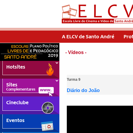
- Vídeos -
Turma 9
Diário do João