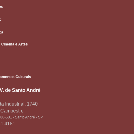
os
Z
ca
 Cinema e Artes
amentos Culturais
.V. de Santo André
a Industrial, 1740
o Campestre
80-501 - Santo André - SP
61.4181