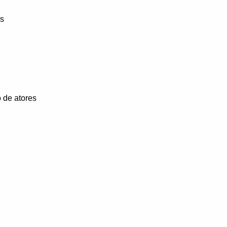
as
o de atores