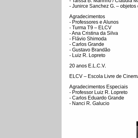
- Taissa B. Marinho / Claudia M
- Junirce Sanchez G. – objetos
Agradecimentos
- Professores e Alunos
- Turma T9 – ELCV
- Ana Cristina da Silva
- Flávio Shimoda
- Carlos Grande
- Gustavo Brandão
- Luiz R. Lopreto
20 anos E.L.C.V.
ELCV – Escola Livre de Cinem
Agradecimentos Especiais
- Professor Luiz R. Lopreto
- Carlos Eduardo Grande
- Nanci R. Galucio