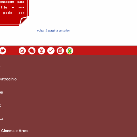
voltar à página anterior
s
Patrocínio
os
Z
ca
 Cinema e Artes