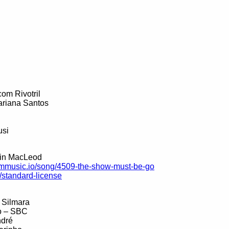
 com Rivotril
ariana Santos
usi
vin MacLeod
lmmusic.io/song/4509-the-show-must-be-go
/standard-license
 Silmara
o – SBC
ndré