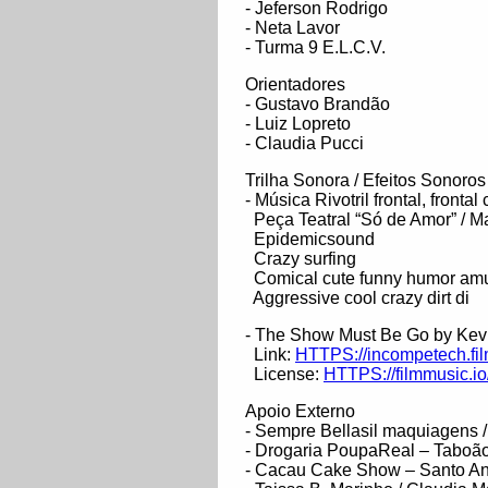
- Jeferson Rodrigo
- Neta Lavor
- Turma 9 E.L.C.V.
Orientadores
- Gustavo Brandão
- Luiz Lopreto
- Claudia Pucci
Trilha Sonora / Efeitos Sonoros
- Música Rivotril frontal, frontal
Peça Teatral “Só de Amor” / M
Epidemicsound
Crazy surfing
Comical cute funny humor am
Aggressive cool crazy dirt di
- The Show Must Be Go by Ke
Link:
HTTPS://incompetech.fi
License:
HTTPS://filmmusic.io
Apoio Externo
- Sempre Bellasil maquiagens /
- Drogaria PoupaReal – Taboã
- Cacau Cake Show – Santo A