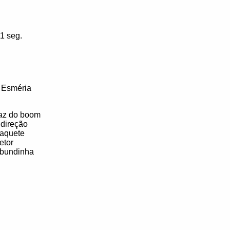
11 seg.
 Esméria
paz do boom
 direção
laquete
etor
 bundinha