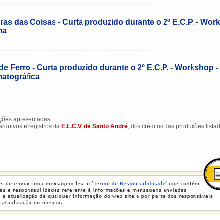
______________________________________________________
as das Coisas - Curta produzido durante o 2º E.C.P. - Work
ma
______________________________________________________
de Ferro - Curta produzido durante o 2º E.C.P. - Workshop -
atográfica
______________________________________________________
ações apresentadas.
arquivos e registros da
E.L.C.V. de Santo André
, dos créditos das produções lista