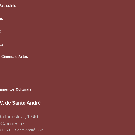
Patrocínio
os
Z
ca
 Cinema e Artes
amentos Culturais
.V. de Santo André
a Industrial, 1740
o Campestre
80-501 - Santo André - SP