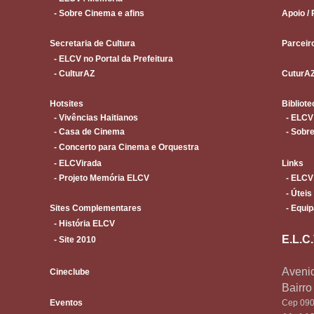
- Sobre Cinema e afins
Apoio / 
Secretaria de Cultura
Parceir
- ELCV no Portal da Prefeitura
- CulturAZ
CuturA
Hotsites
Bibliote
- Vivências Haitianos
- ELCV
- Casa de Cinema
- Sobre
- Concerto para Cinema e Orquestra
- ELCVirada
Links
- Projeto Memória ELCV
- ELCV
- Úteis
Sites Complementares
- Equip
- História ELCV
E.L.C
- Site 2010
Avenid
Cineclube
Bairr
Eventos
Cep 090