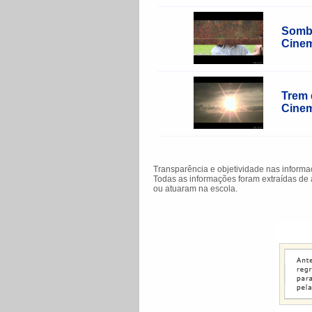
____________________________________
Sombr
Cine
____________________________________
Trem 
Cinem
____________________________________
Transparência e objetividade nas inform
Todas as informações foram extraídas de 
ou atuaram na escola.