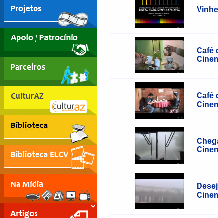
Vinhe
____________________________________
Café 
Cinem
____________________________________
Café 
Cinem
____________________________________
Chega
Cinem
____________________________________
Desej
Cinem
____________________________________