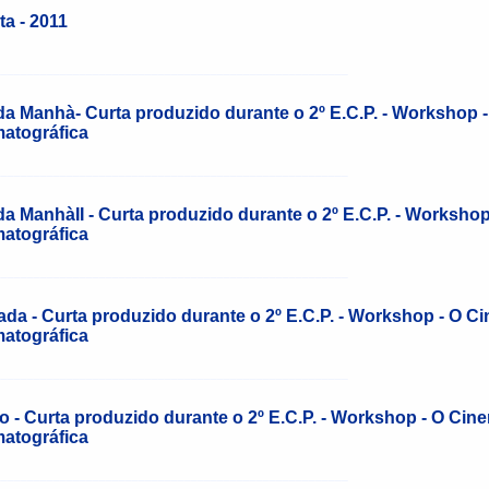
ta - 2011
______________________________________________________
da Manhà- Curta produzido durante o 2º E.C.P. - Workshop -
atográfica
______________________________________________________
da ManhàII - Curta produzido durante o 2º E.C.P. - Workshop
atográfica
______________________________________________________
da - Curta produzido durante o 2º E.C.P. - Workshop - O Ci
atográfica
______________________________________________________
o - Curta produzido durante o 2º E.C.P. - Workshop - O Cine
atográfica
______________________________________________________