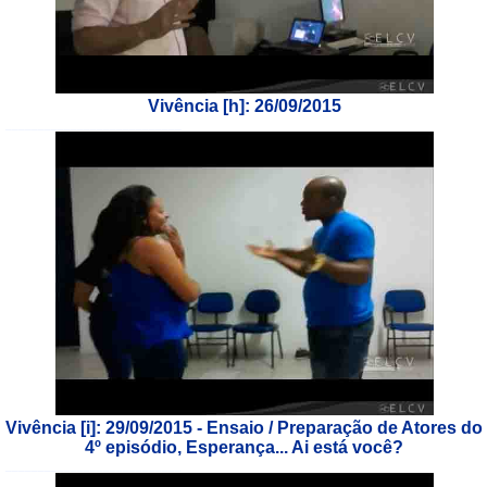
Vivência [h]: 26/09/2015
___________________________
Vivência [i]: 29/09/2015 - Ensaio / Preparação de Atores do
4º episódio, Esperança... Ai está você?
___________________________