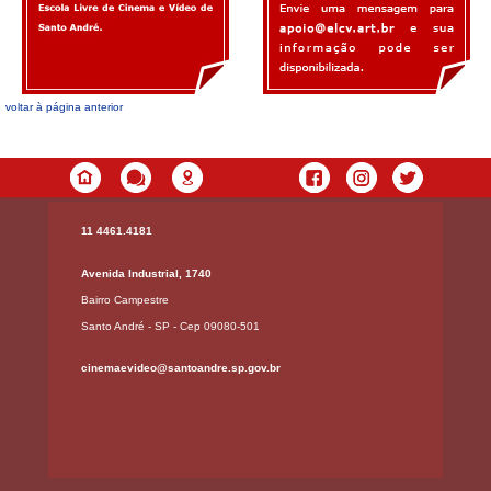
voltar à página anterior
11 4461.4181
Avenida Industrial, 1740
Bairro Campestre
Santo André - SP - Cep 09080-501
cinemaevideo@santoandre.sp.gov.br