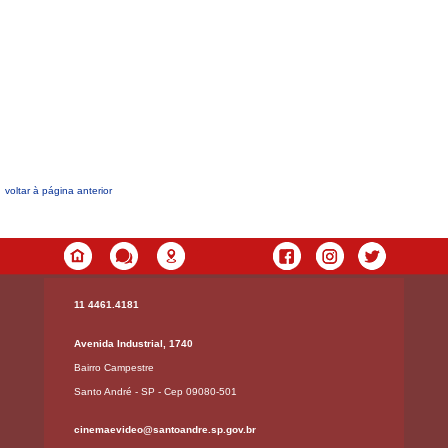
voltar à página anterior
11 4461.4181
Avenida Industrial, 1740
Bairro Campestre
Santo André - SP - Cep 09080-501
cinemaevideo@santoandre.sp.gov.br