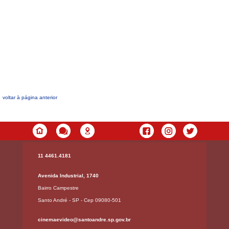
voltar à página anterior
11 4461.4181
Avenida Industrial, 1740
Bairro Campestre
Santo André - SP - Cep 09080-501
cinemaevideo@santoandre.sp.gov.br