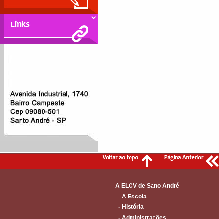
A ELCV de Sano André
- A Escola
- História
- Administrações