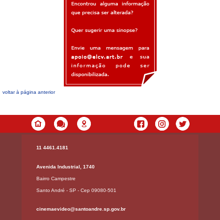
voltar à página anterior
11 4461.4181
Avenida Industrial, 1740
Bairro Campestre
Santo André - SP - Cep 09080-501
cinemaevideo@santoandre.sp.gov.br