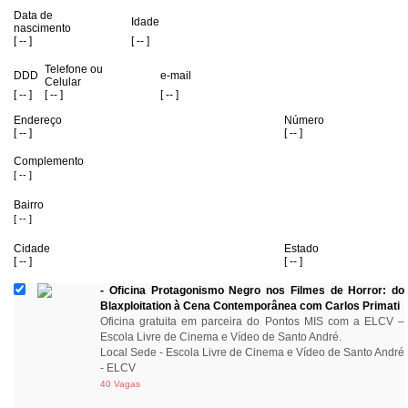
Data de
Idade
nascimento
[ -- ]
[ -- ]
Telefone ou
DDD
e-mail
Celular
[ -- ]
[ -- ]
[ -- ]
Endereço
Número
[ -- ]
[ -- ]
Complemento
[ -- ]
Bairro
[ -- ]
Cidade
Estado
[ -- ]
[ -- ]
- Oficina Protagonismo Negro nos Filmes de Horror: do
Blaxploitation à Cena Contemporânea com Carlos Primati
Oficina gratuita em parceira do Pontos MIS com a ELCV –
Escola Livre de Cinema e Vídeo de Santo André.
Local Sede - Escola Livre de Cinema e Vídeo de Santo André
- ELCV
40 Vagas