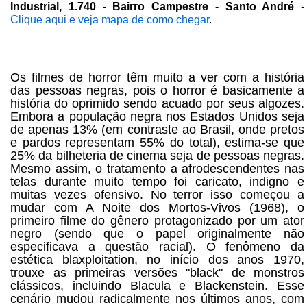
Industrial, 1.740 - Bairro Campestre - Santo André
-
Clique aqui e veja mapa de como chegar
.
Os filmes de horror têm muito a ver com a história
das pessoas negras, pois o horror é basicamente a
história do oprimido sendo acuado por seus algozes.
Embora a população negra nos Estados Unidos seja
de apenas 13% (em contraste ao Brasil, onde pretos
e pardos representam 55% do total), estima-se que
25% da bilheteria de cinema seja de pessoas negras.
Mesmo assim, o tratamento a afrodescendentes nas
telas durante muito tempo foi caricato, indigno e
muitas vezes ofensivo. No terror isso começou a
mudar com A Noite dos Mortos-Vivos (1968), o
primeiro filme do gênero protagonizado por um ator
negro (sendo que o papel originalmente não
especificava a questão racial). O fenômeno da
estética blaxploitation, no início dos anos 1970,
trouxe as primeiras versões "black" de monstros
clássicos, incluindo Blacula e Blackenstein. Esse
cenário mudou radicalmente nos últimos anos, com