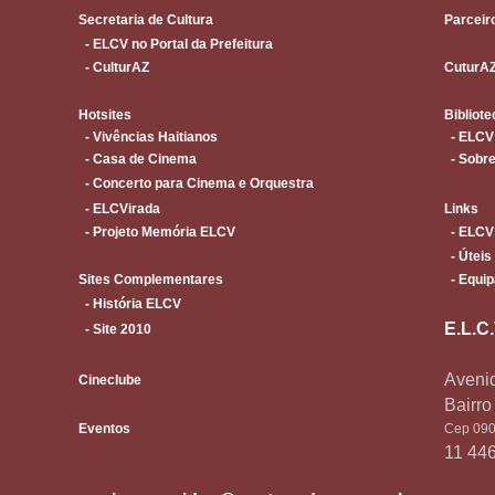
Secretaria de Cultura
Parceir
- ELCV no Portal da Prefeitura
- CulturAZ
CuturA
Hotsites
Bibliote
- Vivências Haitianos
- ELCV
- Casa de Cinema
- Sobre
- Concerto para Cinema e Orquestra
- ELCVirada
Links
- Projeto Memória ELCV
- ELCV
- Úteis
Sites Complementares
- Equip
- História ELCV
E.L.C
- Site 2010
Avenid
Cineclube
Bairr
Eventos
Cep 090
11 44