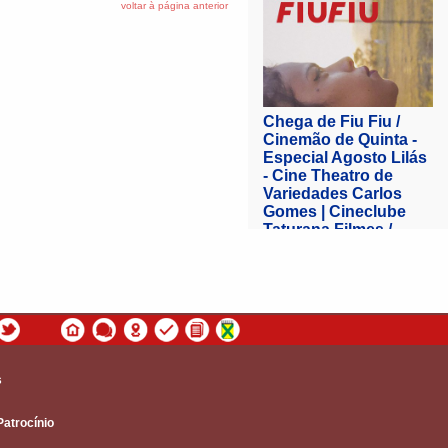
voltar à página anterior
s
Patrocínio