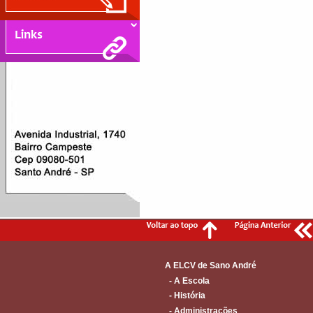
A ELCV de Sano André
- A Escola
- História
- Administrações