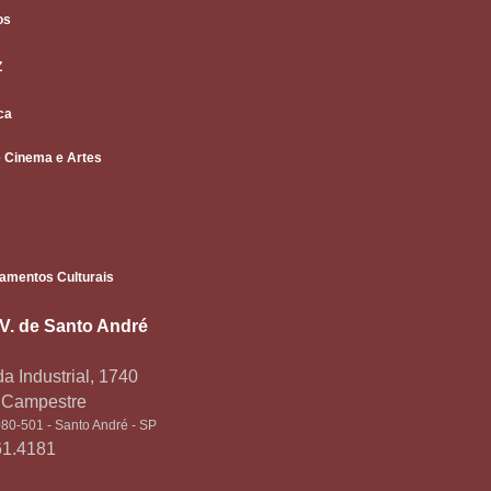
os
Z
ca
 Cinema e Artes
amentos Culturais
.V. de Santo André
a Industrial, 1740
o Campestre
80-501 - Santo André - SP
61.4181